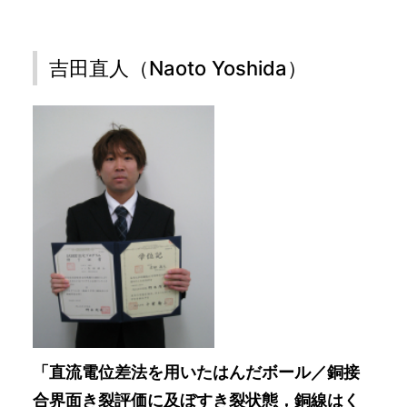
吉田直人（Naoto Yoshida）
「直流電位差法を用いたはんだボール／銅接
合界面き裂評価に及ぼすき裂状態，銅線はく