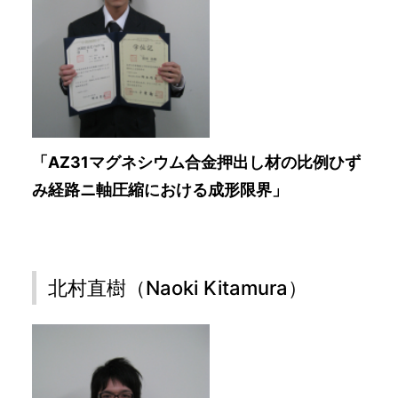
「AZ31マグネシウム合金押出し材の比例ひず
み経路ニ軸圧縮における成形限界」
北村直樹（Naoki Kitamura）