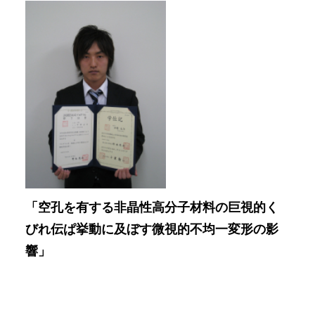
「空孔を有する非晶性高分子材料の巨視的く
びれ伝ぱ挙動に及ぼす微視的不均一変形の影
響」