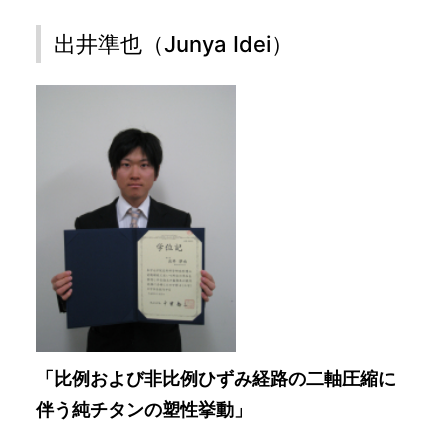
出井準也（Junya Idei）
「比例および非比例ひずみ経路の二軸圧縮に
伴う純チタンの塑性挙動」