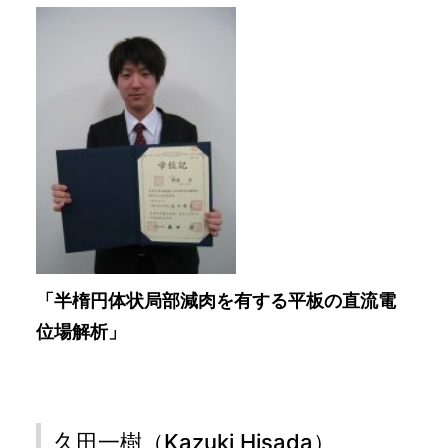
「半楕円体状局部減肉を有する平板の直流電
位場解析」
久田一樹（Kazuki Hisada）