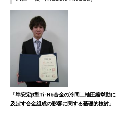
「準安定β型Ti-Nb合金の冷間二軸圧縮挙動に
及ぼす合金組成の影響に関する基礎的検討」