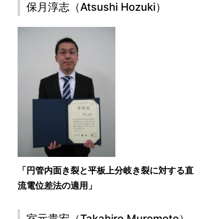
保月淳志（Atsushi Hozuki）
「円管内面き裂と平板上分岐き裂に対する直
流電位差法の適用」
室元貴宏（Takahiro Muromoto）