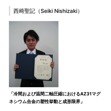
西﨑聖記（Seiki Nishizaki）
「冷間および温間二軸圧縮におけるAZ31マグ
ネシウム合金の塑性挙動と成形限界」