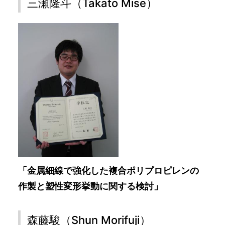
三瀬隆斗（Takato Mise）
「金属細線で強化した複合ポリプロピレンの
作製と塑性変形挙動に関する検討」
森藤駿（Shun Morifuji）