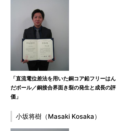
「直流電位差法を用いた銅コア鉛フリーはん
だボール／銅接合界面き裂の発生と成長の評
価」
小坂将樹（Masaki Kosaka）