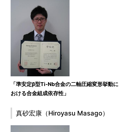
「準安定β型Ti-Nb合金の二軸圧縮変形挙動に
おける合金組成依存性」
真砂宏康（Hiroyasu Masago）