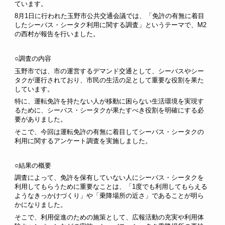
ています。
8月1日に行われた玉野市公共交通会議では、「免許の有無に着目
したシーバス・シータク利用に関する調査」というテーマで、M2
の西村が報告を行いました。
○調査の内容
玉野市では、市の運営するデマンド交通として、シーバスやシー
タクが運行されており、市民の生活の足として重要な役割を果た
しています
。
特に、運転免許を持たない人が移動に困らない生活環境を実現す
るために、シーバス・シータクが果たすべき役割を明確にする必
要がありました。
そこで、今回は運転免許の有無に着目してシーバス・シータクの
利用に関するアンケート調査を実施しました。
○結果の概要
調査によって、免許を保有していない人にシーバス・シータクを
利用してもらうために重要なことは、「1度でも利用してもらえる
ようなきっかけづくり」や「乗降場所の近さ」であることが明ら
かになりました。
そこで、利用促進のための施策として、広報活動の充実や利用体