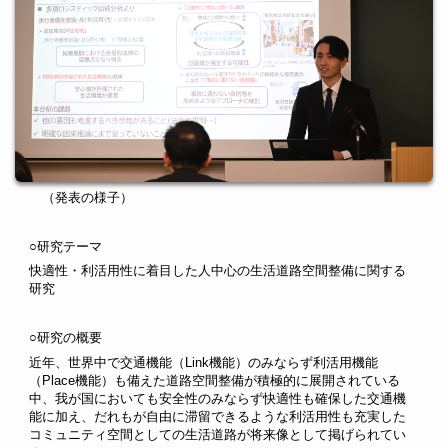
（発表の様子）
○研究テーマ
快適性・利活用性に着目した人中心の生活道路空間整備に関する
研究
○研究の概要
近年、世界中で交通
機能（Link機能）のみならず利活用機能
（Place機能）も備えた道路空間整備が積極的に展開されている
中、我が国においても安全性のみならず快適性も確保した交通機
能に加え、だれもが自由に滞留できるような利活用性も充実した
コミュニティ空間としての生活道路が将来像として掲げられてい