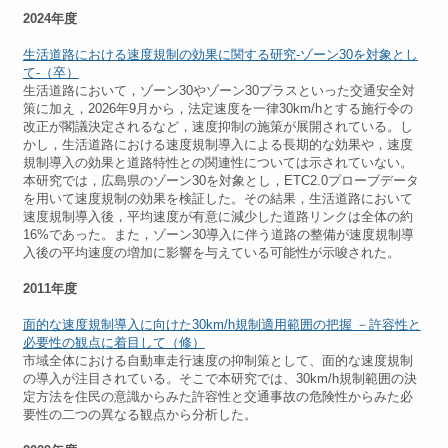
2024年度
生活道路における速度規制の効果に関する研究-ゾーン30を対象とし
て-（卒）
生活道路において，ゾーン30やゾーン30プラスといった交通安全対
策に加え，2026年9月から，法定速度を一律30km/hとする施行令の
改正が閣議決定されるなど，速度抑制の施策が展開されている。し
かし，生活道路における速度規制導入による長期的な効果や，速度
規制導入の効果と道路特性との関連性については示されていない。
本研究では，広島県のゾーン30を対象とし，ETC2.0プローブデータ
を用いて速度規制の効果を検証した。その結果，生活道路において
速度規制導入後，平均速度が有意に減少した道路リンクは全体の約
16%であった。また，ゾーン30導入に伴う道路の整備が速度規制導
入後の平均速度の増加に影響を与えている可能性が示唆された。
2011年度
面的な速度規制導入に向けた30km/h規制適用範囲の把握 －許容性と
必要性の観点に着目して（修）
市域全体における自動車走行速度の抑制策として、面的な速度規制
の導入が注目されている。そこで本研究では、30km/h規制範囲の決
定方法を住民の意識からみた許容性と交通事故の危険性からみた必
要性の二つの異なる観点から分析した。