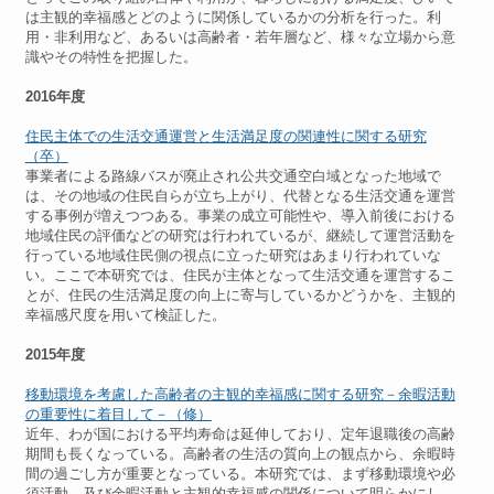
は主観的幸福感とどのように関係しているかの分析を行った。利
用・非利用など、あるいは高齢者・若年層など、様々な立場から意
識やその特性を把握した。
2016年度
住民主体での生活交通運営と生活満足度の関連性に関する研究
（卒）
事業者による路線バスが廃止され公共交通空白域となった地域で
は、その地域の住民自らが立ち上がり、代替となる生活交通を運営
する事例が増えつつある。事業の成立可能性や、導入前後における
地域住民の評価などの研究は行われているが、継続して運営活動を
行っている地域住民側の視点に立った研究はあまり行われていな
い。ここで本研究では、住民が主体となって生活交通を運営するこ
とが、住民の生活満足度の向上に寄与しているかどうかを、主観的
幸福感尺度を用いて検証した。
2015年度
移動環境を考慮した高齢者の主観的幸福感に関する研究－余暇活動
の重要性に着目して－（修）
近年、わが国における平均寿命は延伸しており、定年退職後の高齢
期間も長くなっている。高齢者の生活の質向上の観点から、余暇時
間の過ごし方が重要となっている。本研究では、まず移動環境や必
須活動、及び余暇活動と主観的幸福感の関係について明らかにし