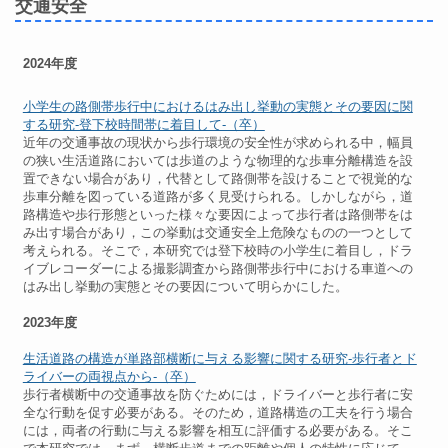
交通安全
2024年度
小学生の路側帯歩行中におけるはみ出し挙動の実態とその要因に関
する研究-登下校時間帯に着目して-（卒）
近年の交通事故の現状から歩行環境の安全性が求められる中，幅員
の狭い生活道路においては歩道のような物理的な歩車分離構造を設
置できない場合があり，代替として路側帯を設けることで視覚的な
歩車分離を図っている道路が多く見受けられる。しかしながら，道
路構造や歩行形態といった様々な要因によって歩行者は路側帯をは
み出す場合があり，この挙動は交通安全上危険なものの一つとして
考えられる。そこで，本研究では登下校時の小学生に着目し，ドラ
イブレコーダーによる撮影調査から路側帯歩行中における車道への
はみ出し挙動の実態とその要因について明らかにした。
2023年度
生活道路の構造が単路部横断に与える影響に関する研究-歩行者とド
ライバーの両視点から-（卒）
歩行者横断中の交通事故を防ぐためには，ドライバーと歩行者に安
全な行動を促す必要がある。そのため，道路構造の工夫を行う場合
には，両者の行動に与える影響を相互に評価する必要がある。そこ