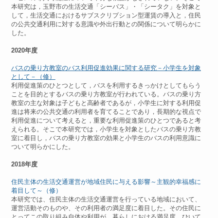
本研究は，玉野市の生活交通「シーバス」・「シータク」を対象と
して，生活交通におけるサブスクリプション型運賃の導入と，住民
の公共交通利用に対する意識や外出行動との関係について明らかに
した。
2020年度
バスの乗り方教室のバス利用促進効果に関する研究－小学生を対象
として－（修）
利用促進策のひとつとして，バスを利用するきっかけとしてもらう
ことを目的とするバスの乗り方教室が行われている。バスの乗り方
教室の主な対象は子どもと高齢者であるが，小学生に対する利用促
進は将来の公共交通の利用者を育てることであり，長期的な視点で
利用促進について考えると，重要な利用促進策のひとつであると考
えられる。そこで本研究では，小学生を対象としたバスの乗り方教
室に着目し，バスの乗り方教室の効果と小学生のバスの利用意識に
ついて明らかにした。
2018年度
住民主体の生活交通運営が地域住民に与える影響～主観的幸福感に
着目して～（修）
本研究では、住民主体の生活交通運営を行っている地域において、
運営活動そのものや、その利用者の満足度に着目した。その住民に
とってこの取り組み自体や利用が、暮らしにおける満足度、ひいて