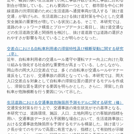
近年、幅員の狭い生活道路での死亡事故件数が全死亡事故に占める
割合が増加している。これら要因の一つとして、都市部を中心に幹
線道路の渋滞回避のために生活道路へ通貨車両が流入する「抜け道
交通」が挙げられ、生活道路における抜け道対策を中心とした交通
安全施策の重要性が増している状況にある。そこで、本研究では、
道路のネットワーク構造とプローブデータに着目し、抜け道交通な
どの生活道路交通と関係性を検討し、抜け道道路では道路の選択さ
れやすさが影響を与えていることが明らかとなった。
交差点における自転車利用者の滞留特性及び横断挙動に関する研究
（卒）
近年、自転車利用者の交通ルール遵守や運転マナー向上に向けた取
り組みを強化する社会的な重要性が高まっている。しかしながら、
岡山市の岡大入口交差点では、多くの自転車が交通ルールやマナー
違反をしており、交通事故の原因となっている。本研究では、岡大
入口交差点を対象として自転車の滞留位置の選択するモデルを作成
し、滞留位置を選択する要因を明らかとした。さらに、滞留した自
転車が危険横断を行う要因について示した。
生活道路における交通事故危険箇所予測モデルに関する研究（修）
交通安全対策を行う上で、交通事故の発生状況がその基準となる。
本研究では、道路環境、施設、人口、土地利用などの客観的指標を
用い、交通事故データが入手困難な場合において、生活道路事故に
おける交通事故危険箇所を予測するモデルを構築した。抜け道リン
ク長が全てのモデルで高度に有意であり、指標として有効性が示唆