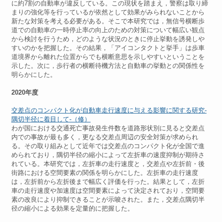
に約7割の自動車が違反している。この現状を踏まえ，警察は取り締
まりの強化等を行っているが依然として効果がみられないことから
新たな対策を考える必要がある。そこで本研究では，無信号横断歩
道での自動車の一時停止率の向上のための対策について幅広い観点
から検討を行うため，どのような状況のときに停止挙動を誘発しや
すいのかを把握した。その結果，「アイコンタクトと挙手」は歩車
道境界から離れた位置からでも横断意思を示しやすいということを
示した。次に，歩行者の横断待機方法と自動車の挙動との関係性を
明らかにした。
2020年度
交差点のコンパクト化が自動車走行速度に与える影響に関する研究-
隅切半径に着目して-（修）
わが国における交通死亡事故発生件数を道路形状別に見ると交差点
内での事故が最も多く，更なる交差点周辺の安全対策が求められ
る。その取り組みとして近年では交差点のコンパクト化が全国で進
められており，隅切半径の縮小によって左折車の速度抑制が期待さ
れている。本研究では，左折車の走行速度と，交差点や左折前・後
街路における空間要素の関係を明らかにした。左折車の走行速度
は，左折前から左折後まで幅広く評価を行った。結果として，左折
車の走行速度や加速度は空間要素によって決定されており，空間要
素の改良により抑制できることが示唆された。また，交差点隅切半
径の縮小による効果を定量的に把握した。