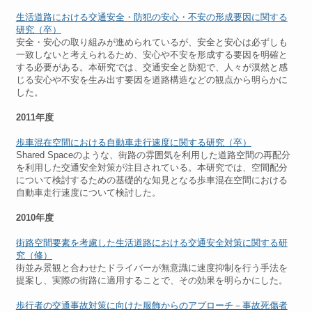
生活道路における交通安全・防犯の安心・不安の形成要因に関する
研究（卒）
安全・安心の取り組みが進められているが、安全と安心は必ずしも
一致しないと考えられるため、安心や不安を形成する要因を明確と
する必要がある。本研究では、交通安全と防犯で、人々が漠然と感
じる安心や不安を生み出す要因を道路構造などの観点から明らかに
した。
2011年度
歩車混在空間における自動車走行速度に関する研究（卒）
Shared Spaceのような、街路の雰囲気を利用した道路空間の再配分
を利用した交通安全対策が注目されている。本研究では、空間配分
について検討するための基礎的な知見となる歩車混在空間における
自動車走行速度について検討した。
2010年度
街路空間要素を考慮した生活道路における交通安全対策に関する研
究（修）
街並み景観と合わせたドライバーが無意識に速度抑制を行う手法を
提案し、実際の街路に適用することで、その効果を明らかにした。
歩行者の交通事故対策に向けた服飾からのアプローチ－事故死傷者