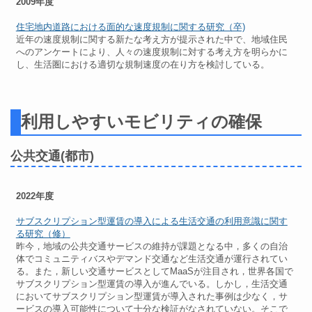
2009年度
住宅地内道路における面的な速度規制に関する研究（卒)
近年の速度規制に関する新たな考え方が提示された中で、地域住民
へのアンケートにより、人々の速度規制に対する考え方を明らかに
し、生活圏における適切な規制速度の在り方を検討している。
利用しやすいモビリティの確保
公共交通(都市)
2022年度
サブスクリプション型運賃の導入による生活交通の利用意識に関す
る研究（修）
昨今，地域の公共交通サービスの維持が課題となる中，多くの自治
体でコミュニティバスやデマンド交通など生活交通が運行されてい
る。また，新しい交通サービスとしてMaaSが注目され，世界各国で
サブスクリプション型運賃の導入が進んでいる。しかし，生活交通
においてサブスクリプション型運賃が導入された事例は少なく，サ
ービスの導入可能性について十分な検証がなされていない。そこで