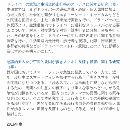
ドライバーの意識と生活道路走行時のストレスに関する研究（修）
本研究では、まずドライバーの運転意識・経験・個人属性に加え、
心理尺度や、社会的な繋がりを示すソーシャル・キャピタルなどと
の関連を把握する。また、自動車走行実験を行い、ドライバーの生
体反応より、生活道路内でドライバーに過剰なストレスがかかる要
因について、対車・対交通安全対策・対歩行者に分類し分析を行っ
た。その結果をもとに、ドライバーに生活道路内走行に関する意識
調査を行い、生活道路内走行時に歩行者を視認した際、街路状況・
歩行者の特徴などがドライバーのストレス意識にどのように影響を
及ぼすのかを明らかにした。
意識的要因及び空間的要因が歩きスマホに及ぼす影響に関する研究
（卒）
我が国においてスマートフォンが急速に普及している一方で、近
年、歩行中にスマートフォンを操作する行為、「歩きスマホ」が社
会問題になりつつある。「歩きスマホ」は画面を注視しながら歩行
するため、周囲への注意力の低下により重大な事故へとつながる危
険性が指摘されているが、国内では歩きスマホの要因に関する既存
研究は少ない。そこで本研究では、歩行者にとっての外的な要因で
ある歩行空間と、内的な要因である歩行者自身の潜在意識や個人属
性が歩きスマホに影響を及ぼすものとして考え、それらの関連性を
検討した。
2016年度