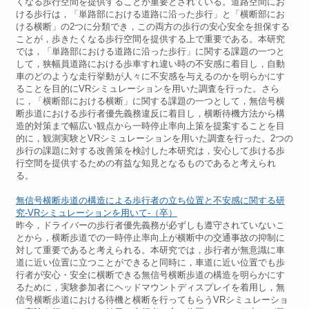
くなる歩行空間を提供することが重要とされている。道路空間にお
ける歩行は，「単路部における道路に沿った歩行」と「横断部にお
ける横断」の2つに分類でき，この両方の歩行の安心安全を担保する
ことが，歩きたくなる歩行空間を提供する上で重要である。本研究
では，「単路部における道路に沿った歩行」に関する課題の一つと
して，狭幅員道路における歩車すれ違い時の不安感に着目し，自動
車のどのような走行挙動が人々に不安感を与えるのかを明らかにす
ることを目的にVRシミュレーションを用いた調査を行った。さら
に，「横断部における横断」に関する課題の一つとして，無信号横
断歩道における歩行者優先義務違反に着目し，横断待機方法から構
造的対策まで幅広い観点から一時停止率向上策を提案することを目
的に，観測実験とVRシミュレーションを用いた調査を行った。2つの
歩行の課題に対する改善策を検討した本研究は，安心して歩ける歩
行空間を提供するための有益な知見となるものであると考えられ
る。
無信号横断歩道の構造による歩行者の立ち位置と不安感に関する研
究-VRシミュレーションを用いて-（卒）
昨今，ドライバーの歩行者優先義務が必ずしも遵守されていないこ
とから，横断歩道での一時停止率向上が横断中の交通事故の抑制に
対して重要であると考えられる。本研究では，歩行者が無意識に車
道に近い位置に立つことができると同時に，車道に近い位置でも歩
行者が安心・安全に横断できる無信号横断歩道の構造を明らかにす
るために，実験参加者にヘッドマウントディスプレイを着用し，無
信号横断歩道における待機と横断を行ってもらうVRシミュレーショ