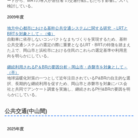
ートから、MRTの導入が居住者 の交通行動にもたらす影響について
検討している。
2009年度
地方中心都市における基幹公共交通システムに関する研究 －LRTと
BRTを対象として－（修）
自動車に依存しないコンパクトなまちづくりを実現するため、基幹
公共交通システムの選定の際に重要となるLRT・BRTの特徴を踏まえ
た上で、岡山市と浜松市における住民のこれらの選定基準や利用意
向を明らかにしている。
継続利用されるP＆BRの要因分析－岡山市・赤磐市を対象として－
（卒）
地球温暖化対策の一つとして近年注目されているP&BRの自主的な選
択、長期的な継続利用を促すため、岡山市と赤磐市を対象にバス会
社と共同でアンケート調査を実施し、継続されるP&BRの要因を明
らかにしている。
公共交通(中山間)
2025年度