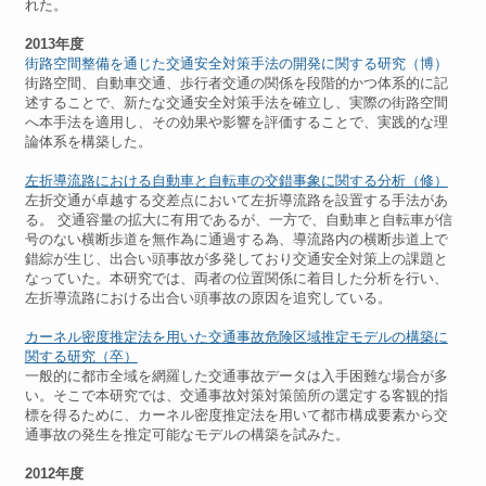
れた。
2013年度
街路空間整備を通じた交通安全対策手法の開発に関する研究（博）
街路空間、自動車交通、歩行者交通の関係を段階的かつ体系的に記
述することで、新たな交通安全対策手法を確立し、実際の街路空間
へ本手法を適用し、その効果や影響を評価することで、実践的な理
論体系を構築した。
左折導流路における自動車と自転車の交錯事象に関する分析（修）
左折交通が卓越する交差点において左折導流路を設置する手法があ
る。 交通容量の拡大に有用であるが、一方で、自動車と自転車が信
号のない横断歩道を無作為に通過する為、導流路内の横断歩道上で
錯綜が生じ、出合い頭事故が多発しており交通安全対策上の課題と
なっていた。本研究では、両者の位置関係に着目した分析を行い、
左折導流路における出合い頭事故の原因を追究している。
カーネル密度推定法を用いた交通事故危険区域推定モデルの構築に
関する研究（卒）
一般的に都市全域を網羅した交通事故データは入手困難な場合が多
い。そこで本研究では、交通事故対策対策箇所の選定する客観的指
標を得るために、カーネル密度推定法を用いて都市構成要素から交
通事故の発生を推定可能なモデルの構築を試みた。
2012年度