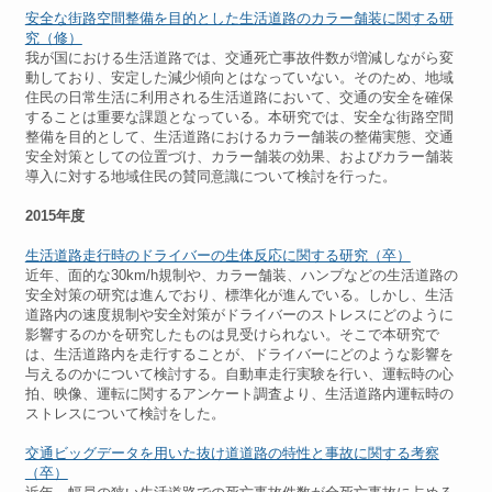
安全な街路空間整備を目的とした生活道路のカラー舗装に関する研
究（修）
我が国における生活道路では、交通死亡事故件数が増減しながら変
動しており、安定した減少傾向とはなっていない。そのため、地域
住民の日常生活に利用される生活道路において、交通の安全を確保
することは重要な課題となっている。本研究では、安全な街路空間
整備を目的として、生活道路におけるカラー舗装の整備実態、交通
安全対策としての位置づけ、カラー舗装の効果、およびカラー舗装
導入に対する地域住民の賛同意識について検討を行った。
2015年度
生活道路走行時のドライバーの生体反応に関する研究（卒）
近年、面的な30km/h規制や、カラー舗装、ハンプなどの生活道路の
安全対策の研究は進んでおり、標準化が進んでいる。しかし、生活
道路内の速度規制や安全対策がドライバーのストレスにどのように
影響するのかを研究したものは見受けられない。そこで本研究で
は、生活道路内を走行することが、ドライバーにどのような影響を
与えるのかについて検討する。自動車走行実験を行い、運転時の心
拍、映像、運転に関するアンケート調査より、生活道路内運転時の
ストレスについて検討をした。
交通ビッグデータを用いた抜け道道路の特性と事故に関する考察
（卒）