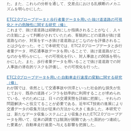
た。また、これらの分析を通して、交差点における乱横断のメカニ
ズムを明らかにした。
ETC2.0プローブデータと歩行者量データを用いた抜け道道路の可視
化とその危険性に関する研究（修）
これまで、抜け道道路は経験的にしか指摘されることがなく、人々
の主観によって判断がされていたため、客観的にどの道路が抜け道
道路なのか、対策をすべき抜け道道路はどこなのかを評価されるこ
とは少なかった。そこで本研究では、ETC2.0プローブデータと歩行
者量データ、呼応通事故データを用いることで、抜け道道路がどこ
なのかを明らかにし、その可視化を行い、対人事故との関係を明ら
かにした。また、歩行者量データを用いることで抜け道道路での対
人事故の潜在的リスクを評価し、その可視化を行った。
ETC2.0プローブデータを用いた自動車走行速度の変動に関する研究
（修）
わが国では、依然として交通事故や渋滞といった社会的な損失が生
じており、既存の道路インフラを効率的に利用することが求められ
ている。そのためには、日々の交通実態を詳細に把握し、それらの
問題解決へと役立てることが必要である。近年ICT技術の進展により
交通データの収集方法が従来の方法から大きく進歩した。本研究で
は、新たなデータ収集システムにより収集されたETC2.0プローブデ
ータを用いて、従来の調査では観測が困難であった面的かつ連続し
た要素が、自動車走行速度へ与える影響を把握した。