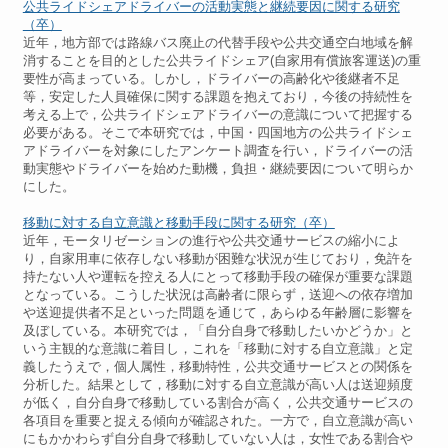
公共ライドシェアドライバーの活動実態と継続要因に関する研究
（卒）
近年，地方部では路線バス廃止の代替手段や公共交通空白地域を解
消することを目的とした公共ライドシェア(自家用有償旅客運送)の重
要性が高まっている。しかし，ドライバーの高齢化や後継者不足
等，安定した人員確保に関する課題を抱えており，今後の持続性を
考える上で，公共ライドシェアドライバーの意識について把握する
必要がある。そこで本研究では，中国・四国地方の公共ライドシェ
アドライバーを対象にしたアンケート調査を行い，ドライバーの活
動実態やドライバーを始めた動機，負担・継続要因について明らか
にした。
移動に対する自立意識と移動手段に関する研究（卒）
近年，モータリゼーションの進行や公共交通サービスの縮小によ
り，自家用車に依存しない移動が困難な状況が生じており，免許を
持たない人や運転を控える人にとって移動手段の確保が重要な課題
となっている。こうした状況は高齢者に限らず，送迎への依存増加
や送迎提供者不足といった問題を通じて，あらゆる年齢層に影響を
及ぼしている。本研究では，「自分自身で移動したいかどうか」と
いう主観的な意識に着目し，これを「移動に対する自立意識」と定
義したうえで，個人属性，移動特性，公共交通サービスとの関係を
分析した。結果として，移動に対する自立意識が高い人は送迎頻度
が低く，自分自身で移動している割合が高く，公共交通サービスの
各項目を重要と捉える傾向が確認された。一方で，自立意識が高い
にもかかわらず自分自身で移動していない人は，女性である割合や