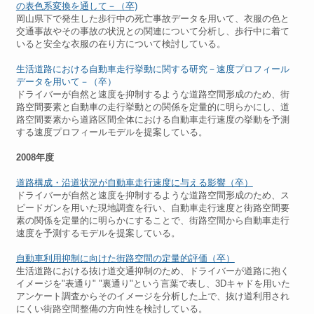
の表色系変換を通して－（卒)
岡山県下で発生した歩行中の死亡事故データを用いて、衣服の色と
交通事故やその事故の状況との関連について分析し、歩行中に着て
いると安全な衣服の在り方について検討している。
生活道路における自動車走行挙動に関する研究－速度プロフィール
データを用いて－（卒）
ドライバーが自然と速度を抑制するような道路空間形成のため、街
路空間要素と自動車の走行挙動との関係を定量的に明らかにし、道
路空間要素から道路区間全体における自動車走行速度の挙動を予測
する速度プロフィールモデルを提案している。
2008年
度
道路構成・沿道状況が自動車走行速度に与える影響（卒）
ドライバーが自然と速度を抑制するような道路空間形成のため、ス
ピードガンを用いた現地調査を行い、自動車走行速度と街路空間要
素の関係を定量的に明らかにすることで、街路空間から自動車走行
速度を予測するモデルを提案している。
自動車利用抑制に向けた街路空間の定量的評価（卒）
生活道路における抜け道交通抑制のため、ドライバーが道路に抱く
イメージを"表通り" "裏通り"という言葉で表し、3Dキャドを用いた
アンケート調査からそのイメージを分析した上で、抜け道利用され
にくい街路空間整備の方向性を検討している。