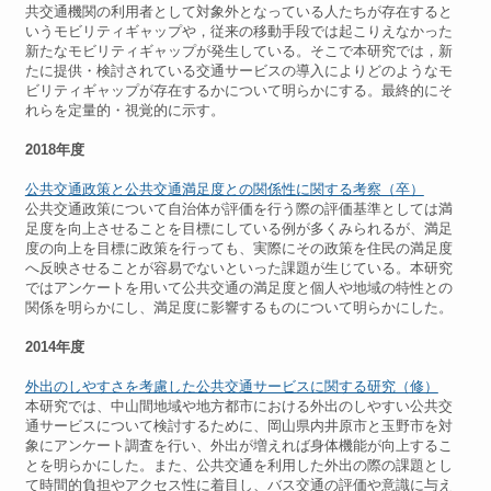
共交通機関の利用者として対象外となっている人たちが存在すると
いうモビリティギャップや，従来の移動手段では起こりえなかった
新たなモビリティギャップが発生している。そこで本研究では，新
たに提供・検討されている交通サービスの導入によりどのようなモ
ビリティギャップが存在するかについて明らかにする。最終的にそ
れらを定量的・視覚的に示す。
2018年度
公共交通政策と公共交通満足度との関係性に関する考察（卒）
公共交通政策について自治体が評価を行う際の評価基準としては満
足度を向上させることを目標にしている例が多くみられるが、満足
度の向上を目標に政策を行っても、実際にその政策を住民の満足度
へ反映させることが容易でないといった課題が生じている。本研究
ではアンケートを用いて公共交通の満足度と個人や地域の特性との
関係を明らかにし、満足度に影響するものについて明らかにした。
2014年度
外出のしやすさを考慮した公共交通サービスに関する研究（修）
本研究では、中山間地域や地方都市における外出のしやすい公共交
通サービスについて検討するために、岡山県内井原市と玉野市を対
象にアンケート調査を行い、外出が増えれば身体機能が向上するこ
とを明らかにした。また、公共交通を利用した外出の際の課題とし
て時間的負担やアクセス性に着目し、バス交通の評価や意識に与え