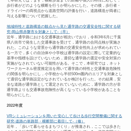
で本研究では，まず，横断歩道までの距離や個人の特性に応じて，
歩行者がどのような横断を行うか明らかにした。その後，歩行者・
ドライバーの両視点から道路空間の評価を行い，道路構造が両者に
与える影響について把握した。
地域特性と道路構造の観点から見た通学路の交通安全性に関する研
究-岡山県赤磐市を対象として-（卒）
近年，通学路における交通事故が相次いでおり，令和3年6月に千葉
県八街市で発生した交通事故を受けて，通学路の合同点検が実施さ
れた。このような背景から通学路の交通安全性向上が求められてい
る一方で，多くの自治体や小学校は通学路の設定に際して定量的な
基準や指標を設けていないため，適切な通学路の選定や安全対策の
実施がなされていない可能性がある。そこで，本研究では，ネット
ワークカーネル密度推定法を用いて通学路の特性と交通事故危険性
の関係を明らかにし，小学校から半径500m圏内のエリアを対象とし
て適切な通学路設定がなされているか検討を行った。その結果，安
全な道路が通学路として選定されていないために，通学路の方が非
通学路よりも交通事故危険性が高くなっている小学校があることを
明らかにした。
2022年度
VRシミュレーションを用いた安心して歩ける歩行空間整備に関する
研究-道路の単路部・横断部に着目して-（修）
近年，「歩いて暮らせるまちづくり」が推進され，ここでは歩きた