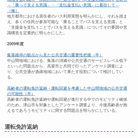
－「乗って支える意識」・「支払金支払い意識」に着目して－
（修）
地方都市における居住者のバス利用実態を明らかにし、それを踏ま
え、多くの住民が参加可能な「乗ることでバスを支える意識」と
「支援金を支払うことでバスを支える意識」についてその要因や意
識構造を定量的に明らかにした。
2009年度
集落維持の観点から見た公共交通の重要性把握（卒）
中山間地域における、集落の消滅や公共交通のサービスレベル低下
といった問題点から、高梁市と共同で行ったアンケート調査によ
り、公共交通が過疎地域において果たす役割について検討してい
る。
高齢者の運転免許返納・運転回避を考慮した中山間地域の公共交通
の可能性（卒）
高齢者の運転免許返納や運転回避が進行する中でのモビリティ確保
のため、津山市を対象としたアンケート調査より、今後高齢者が抱
えるであろうモビリティに関する問題点を明らかにしている。
運転免許返納