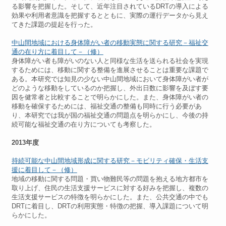
る影響を把握した。そして、近年注目されているDRTの導入による
効果や利用者意識を把握するとともに、実際の運行データから見え
てきた課題の提起を行った。
中山間地域における身体障がい者の移動実態に関する研究－福祉交
通の在り方に着目して－（修）
身体障がい者も障がいのない人と同様な生活を送られる社会を実現
するためには、移動に関する整備を進展させることは重要な課題で
ある。本研究では知見の少ない中山間地域において身体障がい者が
どのような移動をしているのか把握し、外出日数に影響を及ぼす要
因を健常者と比較することで明らかにした。また、身体障がい者の
移動を確保するためには、福祉交通の整備も同時に行う必要があ
り、本研究では我が国の福祉交通の問題点を明らかにし、今後の持
続可能な福祉交通の在り方についても考察した。
2013年度
持続可能な中山間地域形成に関する研究－モビリティ確保・生活支
援に着目して－（修）
地域の移動に関する問題・買い物難民等の問題を抱える地方都市を
取り上げ、住民の生活支援サービスに対する好みを把握し、複数の
生活支援サービスの特徴を明らかにした。また、公共交通の中でも
DRTに着目し、DRTの利用実態・特徴の把握、導入課題について明
らかにした。