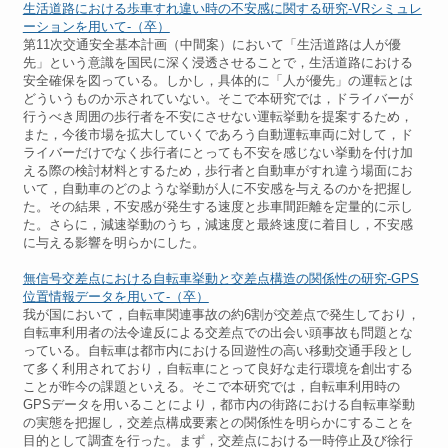
生活道路における歩車すれ違い時の不安感に関する研究-VRシミュレ
ーションを用いて-（卒）
第11次交通安全基本計画（中間案）において「生活道路は人が優
先」という意識を国民に深く浸透させることで，生活道路における
安全確保を図っている。しかし，具体的に「人が優先」の運転とは
どういうものか示されていない。そこで本研究では，ドライバーが
行うべき周囲の歩行者を不安にさせない運転挙動を提案するため，
また，今後市場を拡大していくであろう自動運転車両に対して，ド
ライバーだけでなく歩行者にとっても不安を感じない挙動を付け加
える際の検討材料とするため，歩行者と自動車がすれ違う場面にお
いて，自動車のどのような挙動が人に不安感を与えるのかを把握し
た。その結果，不安感が発生する速度と歩車間距離を定量的に示し
た。さらに，減速挙動のうち，減速度と最終速度に着目し，不安感
に与える影響を明らかにした。
無信号交差点における自転車挙動と交差点構造の関係性の研究-GPS
位置情報データを用いて-（卒）
我が国において，自転車関連事故の約6割が交差点で発生しており，
自転車利用者の法令違反による交差点での出会い頭事故も問題とな
っている。自転車は都市内における回遊性の高い移動交通手段とし
て多く利用されており，自転車にとって良好な走行環境を創出する
ことが昨今の課題といえる。そこで本研究では，自転車利用時の
GPSデータを用いることにより，都市内の街路における自転車挙動
の実態を把握し，交差点構成要素との関係性を明らかにすることを
目的として調査を行った。まず，交差点における一時停止及び徐行