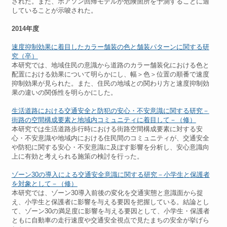
された。また、ポアソン回帰モデルが危険箇所を予測することに適
していることが示唆された。
2014年度
速度抑制効果に着目したカラー舗装の色と舗装パターンに関する研
究（卒）
本研究では、地域住民の意識から道路のカラー舗装化における色と
配置における効果について明らかにし、幅＞色＞位置の順番で速度
抑制効果が見られた。また、住民の地域との関わり方と速度抑制効
果の違いの関係性を明らかにした。
生活道路における交通安全と防犯の安心・不安意識に関する研究－
街路の空間構成要素と地域内コミュニティに着目して－（修）
本研究では生活道路歩行時における街路空間構成要素に対する安
心・不安意識や地域内における住民間のコミュニティが、交通安全
や防犯に関する安心・不安意識に及ぼす影響を分析し、安心意識向
上に有効と考えられる施策の検討を行った。
ゾーン30の導入による交通安全意識に関する研究－小学生と保護者
を対象として－（修）
本研究では、ゾーン30導入前後の変化を交通実態と意識面から捉
え、小学生と保護者に影響を与える要因を把握している。結論とし
て、ゾーン30の満足度に影響を与える要因として、小学生・保護者
ともに自動車の走行速度や交通安全視点で見たまちの安全が挙げら