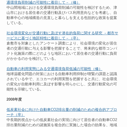
通環境負荷削減の可能性に着目して－（修）
中山間地域における交通環境負荷削減の可能性を検討するため、津
山市における居住者の交通行動及びバス利用意向などを考慮し、自
動車中心の地域構造の見直しと暮らしを支える包括的な政策を提案
している。
社会環境変化が交通行動に及ぼす潜在的負荷に関する研究 －都市サ
ービスに基づく地区特性に着目して－（卒）
倉敷市を対象としたアンケート調査により、社会環境の変化が居住
者の交通行動に与える影響を把握することで、将来的な都市コンパ
クト化施策の際にどのような地区において居住者の交通行動に負荷
がかかるのかを検討している。
自動車の利用実態にみる交通環境負荷低減の可能性（修）
地球温暖化問題の対策における自動車利用抑制が喫緊の課題と認識
されている中で、エコカーの利用実態を把握すると共に、社会環境
の変化が自動車利用に及ぼす影響を明らかにし、交通行動変化の可
能性を示唆している。
2008年度
低炭素社会に向けた自動車CO2排出量の削減のための複合的アプロ
ーチ（卒）
中長期的視点からの低炭素社会の実現に向けて居住者の自動車CO2
排出量削減のための諸施策を複合的に実施した場合の効果を、地域