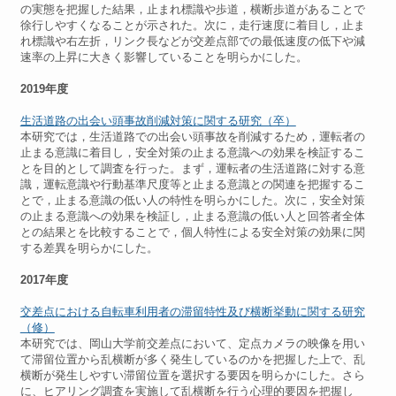
の実態を把握した結果，止まれ標識や歩道，横断歩道があることで
徐行しやすくなることが示された。次に，走行速度に着目し，止ま
れ標識や右左折，リンク長などが交差点部での最低速度の低下や減
速率の上昇に大きく影響していることを明らかにした。
2019年度
生活道路の出会い頭事故削減対策に関する研究（卒）
本研究では，生活道路での出会い頭事故を削減するため，運転者の
止まる意識に着目し，安全対策の止まる意識への効果を検証するこ
とを目的として調査を行った。まず，運転者の生活道路に対する意
識，運転意識や行動基準尺度等と止まる意識との関連を把握するこ
とで，止まる意識の低い人の特性を明らかにした。次に，安全対策
の止まる意識への効果を検証し，止まる意識の低い人と回答者全体
との結果とを比較することで，個人特性による安全対策の効果に関
する差異を明らかにした。
2017年度
交差点における自転車利用者の滞留特性及び横断挙動に関する研究
（修）
本研究では、岡山大学前交差点において、定点カメラの映像を用い
て滞留位置から乱横断が多く発生しているのかを把握した上で、乱
横断が発生しやすい滞留位置を選択する要因を明らかにした。さら
に、ヒアリング調査を実施して乱横断を行う心理的要因を把握し