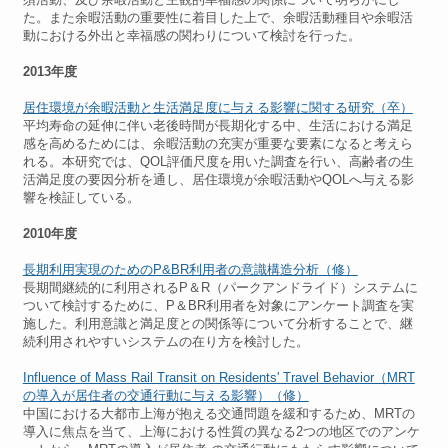
た。また余暇活動の重要性に着目した上で、余暇活動種目や余暇活
動における外出と幸福感の関わりについて検討を行った。
2013年度
居住環境が余暇活動と生活満足度に与える影響に関する研究（卒）
平均寿命の延伸に伴い老後時間が長期化する中、生活における満足
感を高めるためには、余暇活動の充実が重要な要素になると考えら
れる。本研究では、QOL評価尺度を用いた調査を行い、高齢者の生
活満足度の要因分析を通し、居住環境が余暇活動やQOLへ与える影
響を検証している。
2010年度
長期利用実現のためのP&BR利用者の意識構造分析（修）
長期間継続的に利用されるP＆R（パークアンドライド）システムに
ついて検討するために、P＆BR利用者を対象にアンケート調査を実
施した。利用意識と満足度との関係等について分析することで、継
続利用されやすいシステムの在り方を検討した。
Influence of Mass Rail Transit on Residents' Travel Behavior（MRT
の導入が居住者の交通行動に与える影響）（修）
中国における大都市上海が抱える交通問題を緩和するため、MRTの
導入に焦点を当て、上海における性質の異なる2つの地区でのアンケ