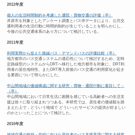
2012年度
個人の生活時間制約を考慮した通院・買物交通の評価（卒）
井原市を対象としたアンケート調査とバス停データにより、公共交
通利用者の生活行動に時間的制約が生じていることを明らかにし、
今後の公共交通体系のあり方について検討している。
2011年度
利用実態から捉えた路線バス・デマンドバスの評価比較（卒）
地方都市のバス交通システムの適応性について検討するため、定時
定路線型のシステムからDRTへ移行した地方都市を対象に、DRT利
用者の居住地特性、またDRT導入前後のバス交通の利用変化が起き
る要因について明らかにした。
中山間地域の価値構成に関する研究－買物・通院行動に着目して－
（卒）
中山間地域において日常生活に困難を感じている高齢者への生活支
援は徐々に取り組まれつつある。本研究では、居住者の価値観を踏
まえた上で，どういう地域で どういったサービスの提供が好ましい
のかといったことについて検討した。
2010年度
地域交通の維持・存続に向けた居住者のバス支援意識に関する研究