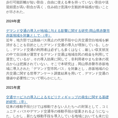
歩行可能距離が短い割合，自由に使える車を持っていない割合や送
迎頻度が高い割合が高く，住み続け意識や主観的幸福感が低いこと
が示された。
2024年度
デマンド交通の導入が地域に与える影響に関する研究-岡山県赤磐市
赤坂地域を対象として-（卒）
近年，地方部では路線バス廃止の代替手段や公共交通空白地域を解
消することを目的としたデマンド交通の導入が増加している。しか
し，デマンド交通の利用者は必ずしも多くはなく，厳しい収支状況
の中で自治体が運営するデマンド交通は地域住民の税金を利用して
運営しているが，その導入効果に関して，非利用者やまち全体の視
点からは把握されていない。そこで本研究は，岡山県赤磐市赤坂地
域に導入された「デマンド型市民バス」を対象とし，赤坂地域の公
共交通に関する世帯アンケート調査結果を用いて，デマンド交通の
価値や必要性について明らかにした。
2021年度
交通サービスの導入によるモビリティギャップの発生に関する基礎
的研究-（卒）
従来の移動手段だけでは移動できない人たちへの対策として，コミ
ュニティバスやデマンド交通等の移動手段が提案されるようになっ
た。しかし，新たな移動手段を導入している地域においても未だ公