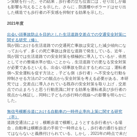
ン実験を行った。その結果，歩行者の立ち位置には，せり出しが最
も影響を与えることを示した。さらに，防護柵やボラードはせり出
した構造でも歩行者の不安感を抑制する効果を示した。
2021年度
出会い頭事故防止を目的とした生活道路交差点での交通安全対策に
関する研究（修）
我が国における生活道路での交通死亡事故は安定した減少傾向にな
っておらず，多くの死亡事故は身近な道路で発生している。近年，
我が国では生活道路での安全対策を積極的に導入しているが，依然
としてその整備水準が低いことから，生活道路での更なる安全対策
が必要であるといえる。出会い頭事故を防止するためには，運転者
側へ安全運転を促す方法と，子ども側（歩行者）へ不安全な行動を
抑制させる方法の2つの観点から安全対策を考える必要がある。本研
究では，交差点に導入されている既存の安全対策を取り上げ，交差
点での止まろうと思う行動意識に対する効果を運転者及び歩行者の
視点から検証し，同時に子どもの歩行時の視線への影響を明らかに
した。
無信号横断歩道における自動車の一時停止率向上策に関する研究
（卒）
道路交通法により，横断歩道で横断しようとする歩行者がいる場
合，自動車は横断歩道の手前で一時停止をし，歩行者の通行を妨げ
てはならないと義務付けられている。しかし，2021年の時点で未だ