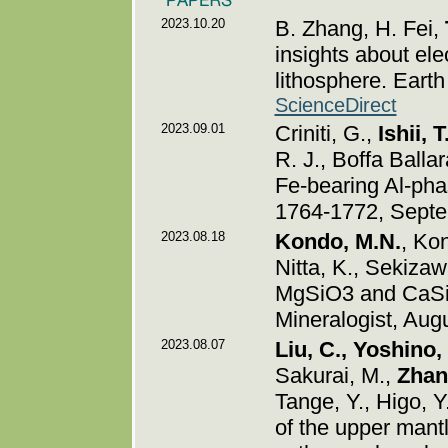
2023.10.20
B. Zhang, H. Fei,
insights about elec
lithosphere. Eart
ScienceDirect
2023.09.01
Criniti, G.,
Ishii, T
R. J., Boffa Ballar
Fe-bearing Al-pha
1764-1772, Sept
2023.08.18
Kondo, M.N.
, Kon
Nitta, K., Sekizaw
MgSiO3 and CaSiO
Mineralogist, Aug
2023.08.07
Liu, C., Yoshino,
Sakurai, M.,
Zhan
Tange, Y., Higo, Y
of the upper mantl