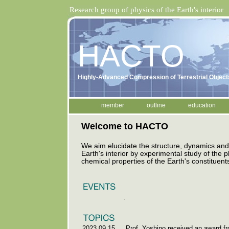
Research group of physics of the Earth's interior
HACTO
Highly-Advanced Compression of Terrestrial Object
member
outline
education
Welcome to HACTO
We aim elucidate the structure, dynamics and 
Earth's interior by experimental study of the 
chemical properties of the Earth's constituent
.
2023.09.15
Prof. Yoshino received an award f