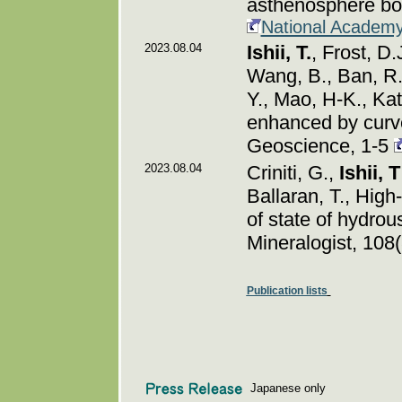
asthenosphere bo
National Academy
2023.08.04
Ishii, T.
, Frost, D.
Wang, B., Ban, R.,
Y., Mao, H-K., Ka
enhanced by curv
Geoscience, 1-5
2023.08.04
Criniti, G.,
Ishii, T
Ballaran, T., High
of state of hydrou
Mineralogist, 108
Publication lists
Japanese only